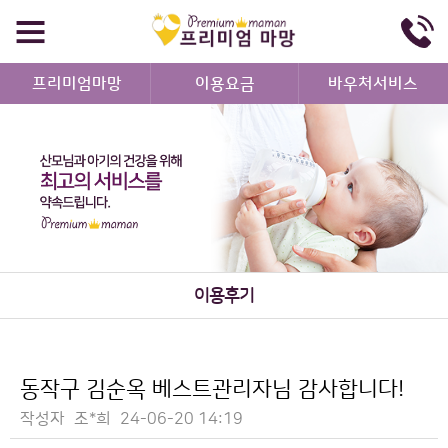
프리미엄마망
이용요금
바우처서비스
이용후기
동작구 김순옥 베스트관리자님 감사합니다!
작성자
조*희
24-06-20 14:19