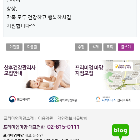
언제나
항상,
가족 모두 건강하고 행복하시길
기원합니다^^
이전글
다음글
수정
삭제
목록
글쓰기
프리미엄마망소개
이용약관
개인정보취급방침
02-815-0111
프리미엄마망 대표전화
프리미엄마망
대표 유수연