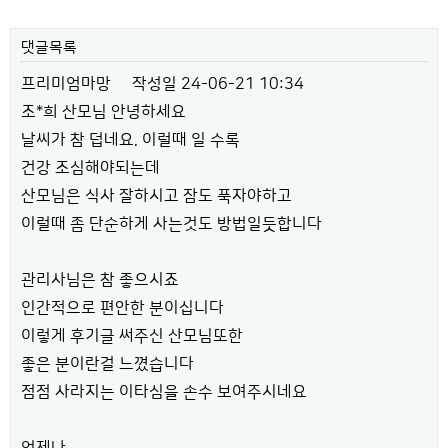
댓글목록
프리미엄마망
작성일
24-06-21 10:34
조*희 산모님 안녕하세요
날씨가 참 덥네요. 이럴때 일 수록
건강 조심해야되는데
산모님은 식사 잘하시고 잠도 푹자야하고
이럴때 좀 단순하게 사는것도 방법일듯합니다
관리사님은 참 좋으시죠
인간적으로 편안한 분이십니다
이렇게 후기글 써주신 산모님또한
좋은 분이란걸 느꼈습니다
점점 사라지는 이타심을 손수 보여주시네요