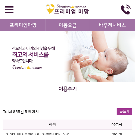
프리미엄마망
이용요금
바우처서비스
이용후기
Total 855건
5 페이지
글쓰기
제목
작성자