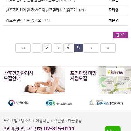
프리미엄마망 김길선 관리사님 추천해요!
(+1)
복이맘
산후조리원에 안 간 산모의 산후관리사 이용후기
(+1)
줄리엣
강효숙 관리사님 좋아요
(+1)
최문영
글쓰기
1
2
3
4
5
프리미엄마망소개
이용약관
개인정보취급방침
02-815-0111
프리미엄마망 대표전화