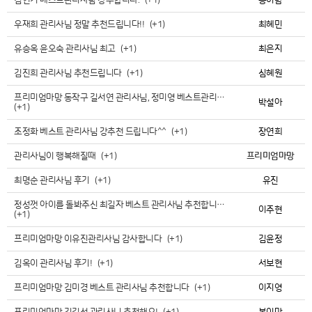
김연기 베스트관리사님 강추합니다.
(+1)
콩이맘
우재희 관리사님 정말 추천드립니다!!
(+1)
최혜민
유승옥 윤오숙 관리사님 최고
(+1)
최은지
김진희 관리사님 추천드립니다
(+1)
심혜원
프리미엄마망 동작구 길서연 관리사님, 정미영 베스트관리…
박설아
(+1)
조정화 베스트 관리사님 강추천 드립니다^^
(+1)
장연희
관리사님이 행복해질때
(+1)
프리미엄마망
최명순 관리사님 후기
(+1)
유진
정성껏 아이를 돌봐주신 최길자 베스트 관리사님 추천합니…
이주현
(+1)
프리미엄마망 이유진관리사님 감사합니다
(+1)
김윤정
김옥이 관리사님 후기!
(+1)
서보현
프리미엄마망 김미경 베스트 관리사님 추천합니다
(+1)
이지영