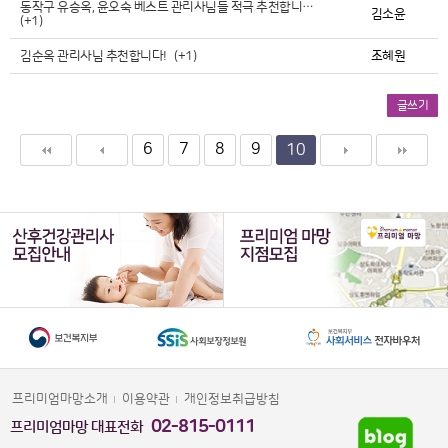
동작구 유승옥, 윤오숙 베스트 관리사님들 적극 추천합니…
김소윤
(+1)
김순옥 관리사님 추천합니다!
(+1)
조혜원
글쓰기
6
7
8
9
10
프리미엄마망소개
이용약관
개인정보취급방침
02-815-0111
프리미엄마망 대표전화