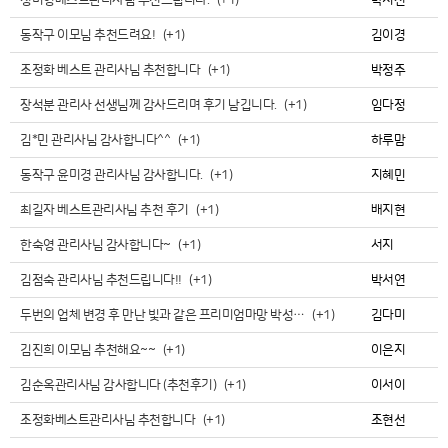
정미영베스트관리사님 추천드립니다.
(+1)
박지선
동작구 이모님 추천드려요!
(+1)
김이경
조정화 베스트 관리사님 추천합니다
(+1)
박정주
장석분 관리사 선생님께 감사드리며 후기 남깁니다.
(+1)
임다정
김*민 관리사님 감사합니다^^
(+1)
하루맘
동작구 윤미경 관리사님 감사합니다.
(+1)
지혜민
최길자 베스트관리사님 추천 후기
(+1)
배지현
한숙영 관리사님 감사합니다~
(+1)
서지섴
김점숙 관리사님 추천드립니다!!
(+1)
박서연
두번의 업체 변경 후 만난 빛과 같은 프리미엄마망 박성…
(+1)
김다미
김진희 이모님 추천해요~~
(+1)
이은지
김순옥관리사님 감사합니다 (추천후기)
(+1)
이서이
조정화베스트관리사님 추천합니다
(+1)
조현선