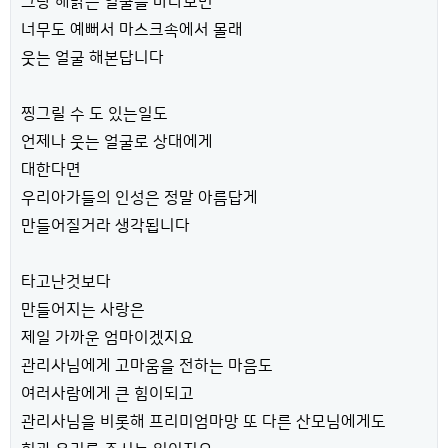
그냥 해맑은 얼굴을 바라보면
너무도 예뻐서 마스크속에서 몰래
웃는 얼굴 해본답니다
찡그릴 수 도 있는일도
언제나 웃는 얼굴로 상대에게
대한다면
우리아가들의 인성은 정말 아름답게
만들어질거라 생각됩니다
타고난것보다
만들어지는 사랑은
제일 가까운 엄마이겠지요
관리사님에게 고마움을 전하는 마음도
여러사람에게 큰 힘이되고
관리사님을 비롯해 프리미엄마망 또 다른 산모님에게도