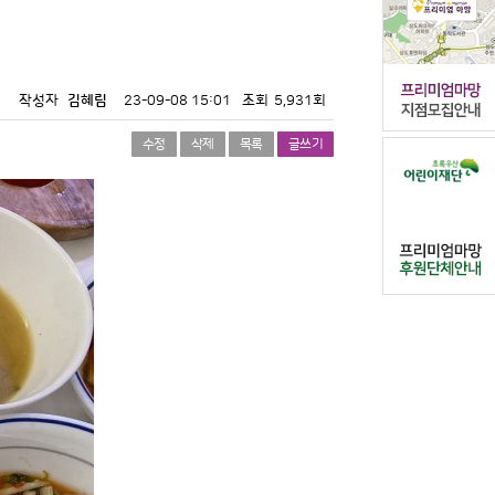
작성자
김혜림
23-09-08 15:01
조회
5,931회
수정
삭제
목록
글쓰기