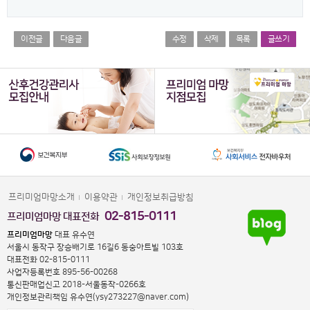
이전글
다음글
수정
삭제
목록
글쓰기
프리미엄마망소개
이용약관
개인정보취급방침
02-815-0111
프리미엄마망 대표전화
프리미엄마망
대표 유수연
서울시 동작구 장승배기로 16길6 동숭아트빌 103호
대표전화 02-815-0111
사업자등록번호 895-56-00268
통신판매업신고 2018-서울동작-0266호
개인정보관리책임 유수연(ysy273227@naver.com)