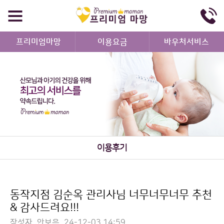
프리미엄마망
이용요금
바우처서비스
이용후기
동작지점 김순옥 관리사님 너무너무너무 추천
& 감사드려요!!!
작성자
안보은
24-12-03 14:59