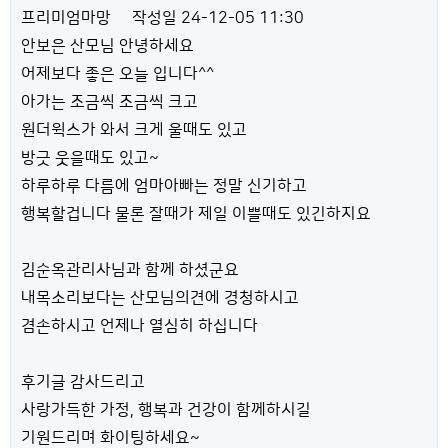
프리미엄마망
작성일
24-12-05 11:30
안보은 산모님 안녕하세요
어제보다 좋은 오늘 입니다^^
아가는 조금씩 조금씩 크고
원더윅스가 와서 크게 울때도 있고
방긋 웃을때도 있고~
하루하루 다름에 엄마아빠는 정말 신기하고
행복할겁니다 물론 잘때가 제일 이쁠때도 있긴하지요
김순옥관리사님과 함께 하셨군요
내목소리보다는 산모님의견에 경청하시고
겸손하시고 언제나 열심히 하십니다
후기글 감사드리고
사랑가득한 가정, 행복과 건강이 함께하시길
기원드리며 화이팅하세요~