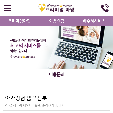
프리미엄마망
이용요금
바우처서비스
이용문의
아가경험 많으신분
작성자
박서연
19-09-10 13:37