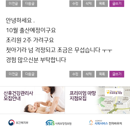
이전글
다음글
수정
삭제
목록
글쓰기
본문
안녕하세요 .
10월 출산예정이구요
조리원 2주 가려구요
첫아기라 넘 걱정되고 조금은 무섭습니다 ㅜㅜ
경험 많으신분 부탁합니다
이전글
다음글
수정
삭제
목록
글쓰기